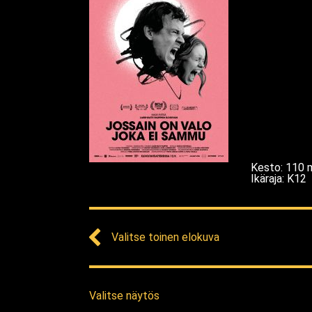
Kesto
:
110
Ikäraja
:
K12
Valitse toinen elokuva
Valitse näytös