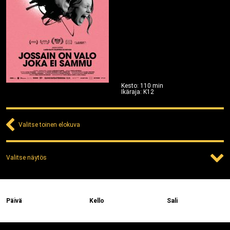
Kesto
:
110
min
Ikäraja
:
K12
Valitse toinen elokuva
Valitse näytös
Päivä
Kello
Sali