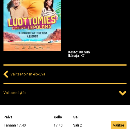
Kesto
:
88
min
Ikäraja
:
K7
Valitse toinen elokuva
Valitse näytös
Päivä
Kello
Sali
Valitse
Tänään 17.40
17:40
Sali 2