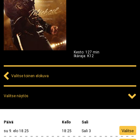
Kesto
:
127
min
Ikäraja
:
K12
Valitse toinen elokuva
Valitse näytös
Päivä
Kello
Sali
Valitse
su 9. elo 18.25
18:25
Sali 3