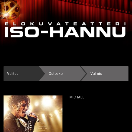
Valitse
Ostoskori
Valmis
MICHAEL