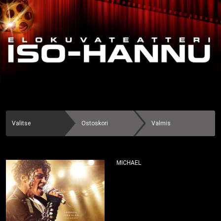
Valitse
Ostoskori
Valmis
MICHAEL