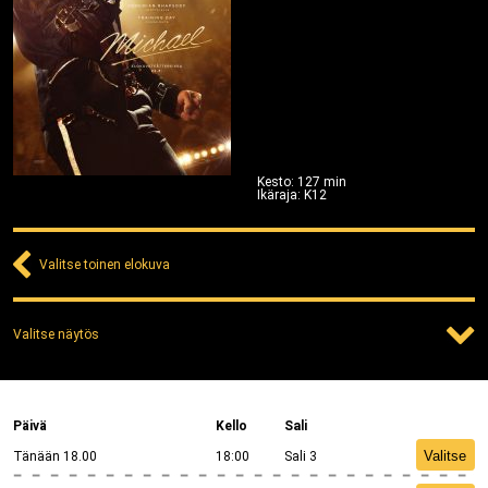
Kesto
:
127
min
Ikäraja
:
K12
Valitse toinen elokuva
Valitse näytös
Päivä
Kello
Sali
Valitse
Tänään 18.00
18:00
Sali 3