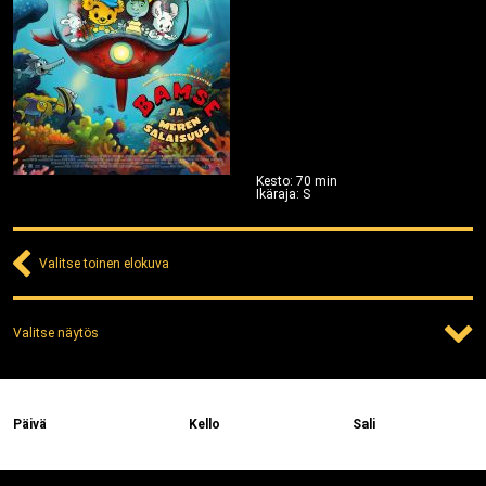
Kesto
:
70
min
Ikäraja
:
S
Valitse toinen elokuva
Valitse näytös
Päivä
Kello
Sali