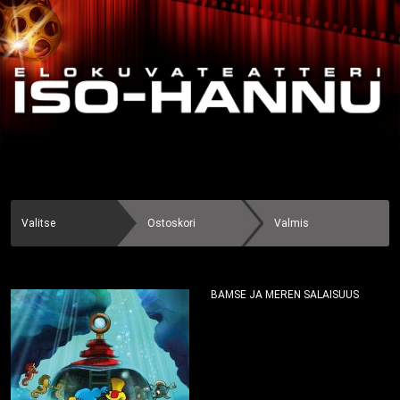
Valitse
Ostoskori
Valmis
BAMSE JA MEREN SALAISUUS