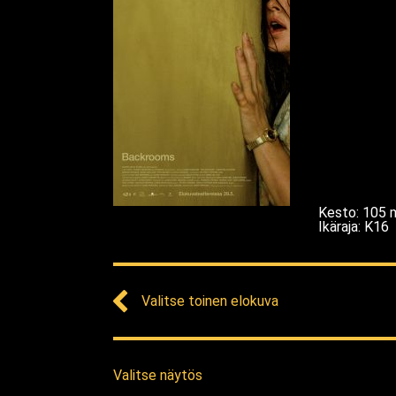
Kesto
:
105
Ikäraja
:
K16
Valitse toinen elokuva
Valitse näytös