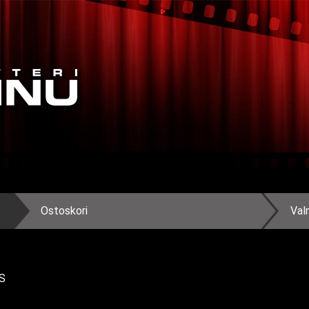
Ostoskori
Val
S