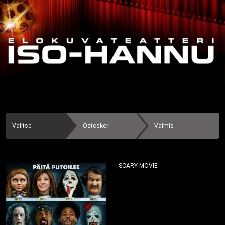
Valitse
Ostoskori
Valmis
SCARY MOVIE