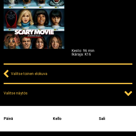
Kesto
:
96
min
Ikäraja
:
K16
Valitse toinen elokuva
Valitse näytös
Päivä
Kello
Sali