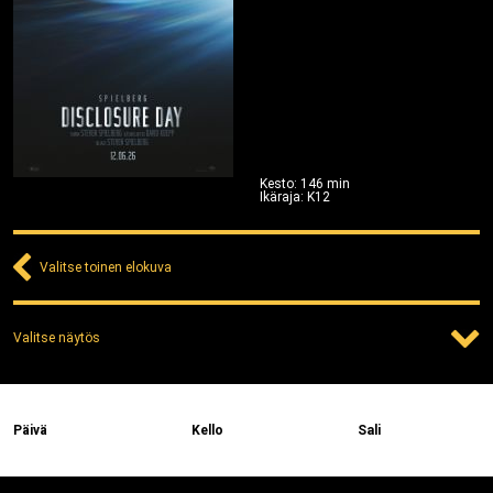
Kesto
:
146
min
Ikäraja
:
K12
Valitse toinen elokuva
Valitse näytös
Päivä
Kello
Sali