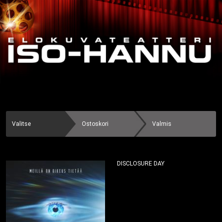
Valitse
Ostoskori
Valmis
DISCLOSURE DAY